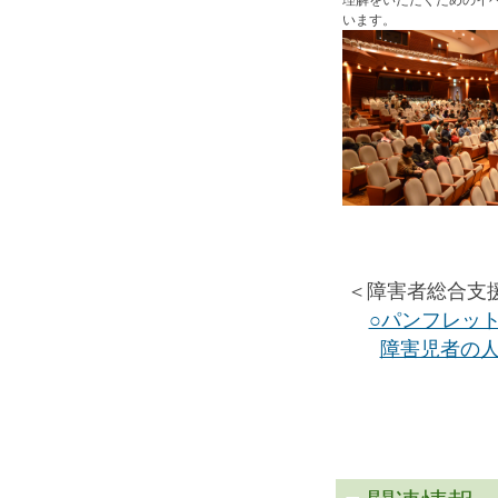
理解をいただくためのイ
います。
＜障害者総合支
○パンフレッ
障害児者の人