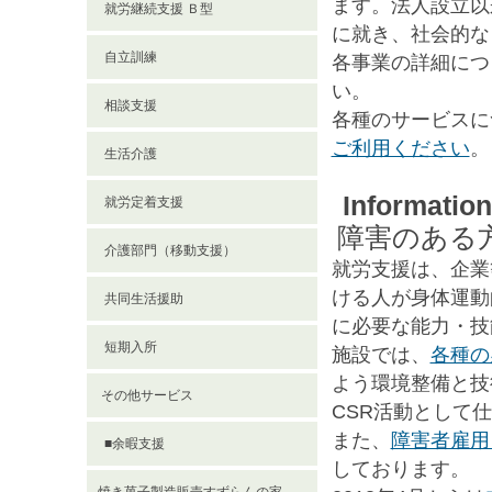
ます。法人設立以
就労継続支援 Ｂ型
に就き、社会的な
自立訓練
各事業の詳細につ
い。
相談支援
各種のサービスに
ご利用ください
。
生活介護
Information
就労定着支援
障害のある
介護部門（移動支援）
就労支援は、企業
ける人が身体運動
共同生活援助
に必要な能力・技
短期入所
施設では、
各種の
よう環境整備と技
その他サービス
CSR活動として
また、
障害者雇用
■余暇支援
しております。